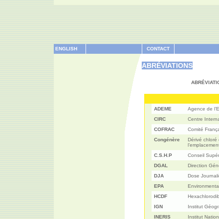
ENGLISH
CONTACT
ABRÉVIATIONS
ABRÉVIATI
ADEME
Agence de l’E
CIRC
Centre Intern
COFRAC
Comité França
Congénère
Dérivé chloré
l’emplacement
C.S.H.P
Conseil Supér
DGAL
Direction Gén
DJA
Dose Journali
EPA
Environmenta
HCDF
Hexachlorodi
IGN
Institut Géog
INERIS
Institut Natio