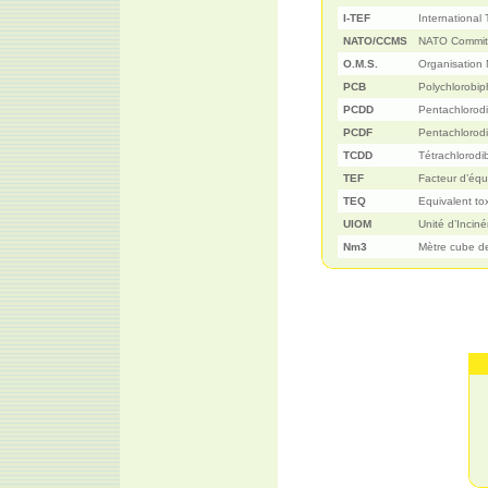
I-TEF
International
NATO/CCMS
NATO Committ
O.M.S.
Organisation 
PCB
Polychlorobip
PCDD
Pentachlorod
PCDF
Pentachlorod
TCDD
Tétrachlorodi
TEF
Facteur d’équ
TEQ
Equivalent to
UIOM
Unité d’Incin
Nm3
Mètre cube de