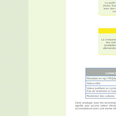
Le profil
(Index Toxi
avec des m
co
La comparai
des sols
(multipli
allemandes 
CORRES
Résultats en ng I-TEQ/k
Valeur-cible
Valeur justifiant un cont
Pas de restriction à l'us
Restriction des cultures
Cette analogie avec les recommand
signifie pas qu’une valeur élev
accumulateurs avec une inertie trè