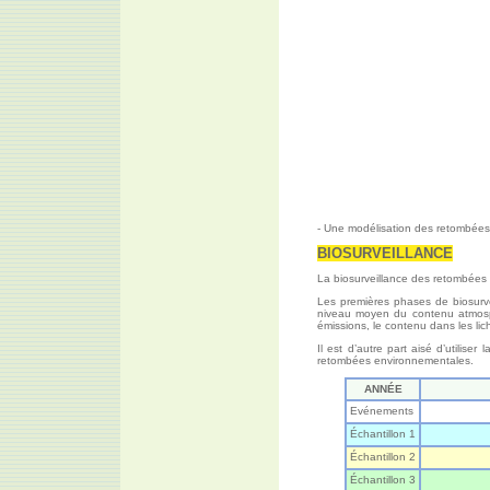
- Une modélisation des retombées 
BIOSURVEILLANCE
La biosurveillance des retombées 
Les premières phases de biosurve
niveau moyen du contenu atmosp
émissions, le contenu dans les li
Il est d’autre part aisé d’utilis
retombées environnementales.
ANNÉE
Evénements
Échantillon 1
Échantillon 2
Échantillon 3