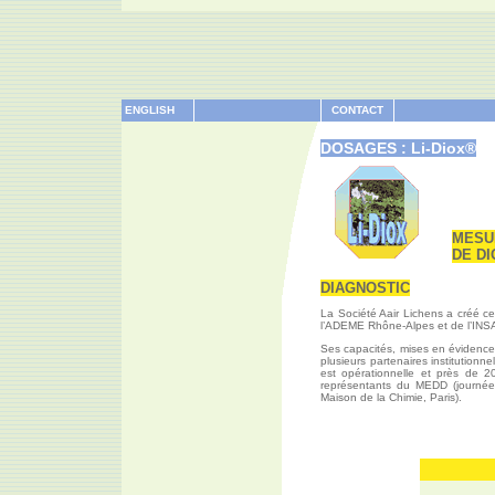
ENGLISH
CONTACT
DOSAGES : Li-Diox®
MESU
DE DI
DIAGNOSTIC
La Société Aair Lichens a créé c
l’ADEME Rhône-Alpes et de l’INSA
Ses capacités, mises en évidence
plusieurs partenaires institutionn
est opérationnelle et près de 2
représentants du MEDD (journé
Maison de la Chimie, Paris).