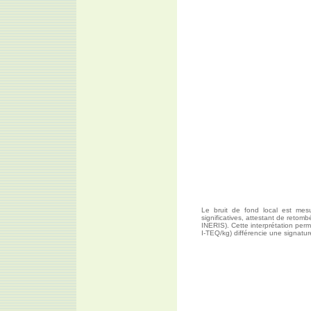
Le bruit de fond local est mes
significatives, attestant de reto
INERIS). Cette interprétation perm
I-TEQ/kg) différencie une signatur